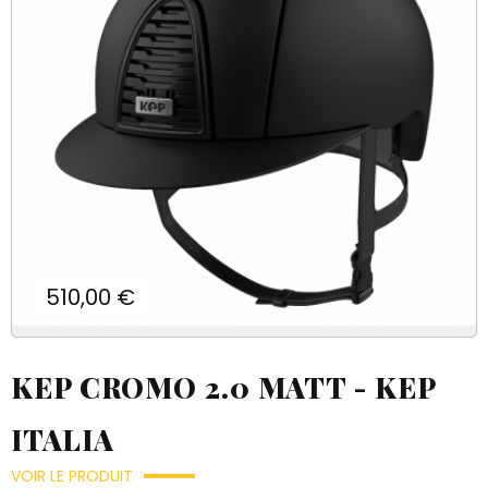
Prix
510,00 €
KEP CROMO 2.0 MATT - KEP
ITALIA
VOIR LE PRODUIT