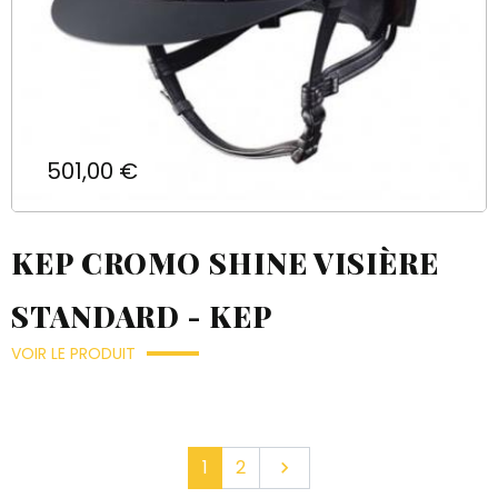
Prix
501,00 €
KEP CROMO SHINE VISIÈRE
STANDARD - KEP
VOIR LE PRODUIT
Suivant
1
2
