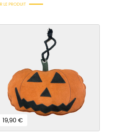
R LE PRODUIT
×
×
×
×
Prix
19,90 €
)
ste