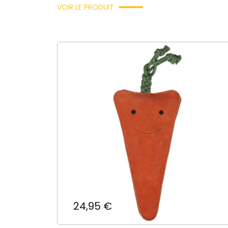
VOIR LE PRODUIT
(
((
C
A
((
((
Vo
d'e
Prix
24,95 €