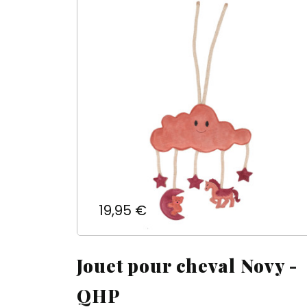
Prix
19,95 €
Jouet pour cheval Novy -
QHP