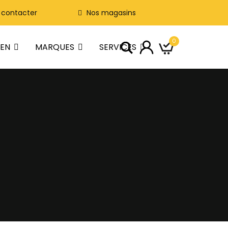
 contacter
Nos magasins
0
IEN
MARQUES
SERVICES