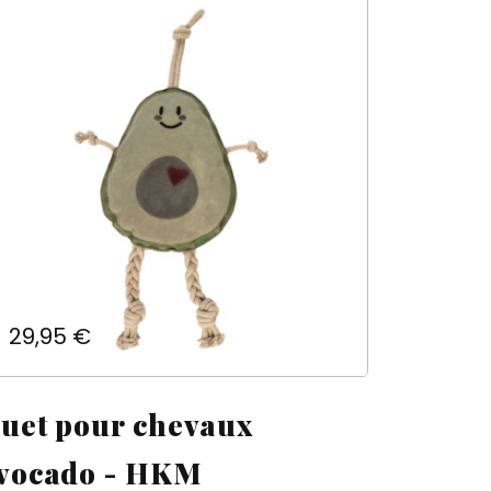
Prix
29,95 €
ouet pour chevaux
vocado - HKM