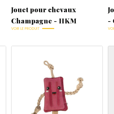
((cancelText))
((cancelText))
((loginText))
((createText))
((modalDeleteText))
Jouet pour chevaux
J
Champagne - HKM
-
VOIR LE PRODUIT
VOI