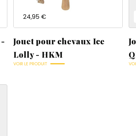
Prix
24,95 €
 -
Jouet pour chevaux Ice
J
Lolly - HKM
Q
VOIR LE PRODUIT
VOI