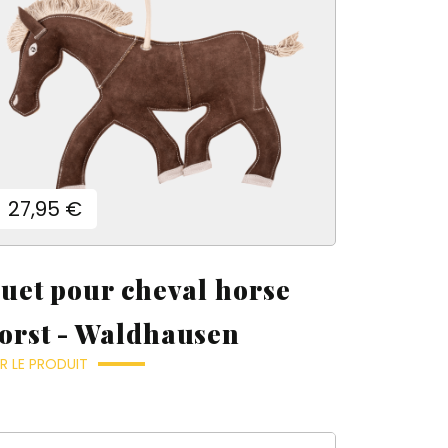
Prix
27,95 €
ouet pour cheval horse
orst - Waldhausen
R LE PRODUIT