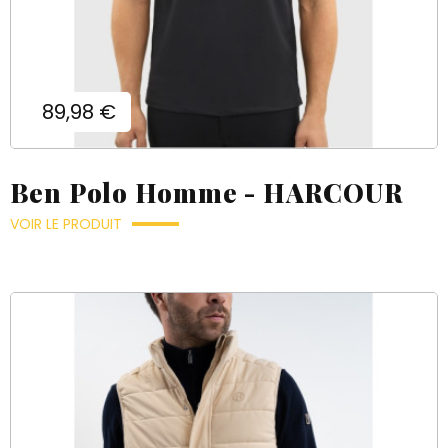
Prix
89,98 €
Ben Polo Homme - HARCOUR
VOIR LE PRODUIT
×
×
((title))
Connexion