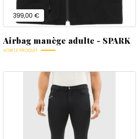
Prix
399,00 €
Airbag manège adulte - SPARK
VOIR LE PRODUIT