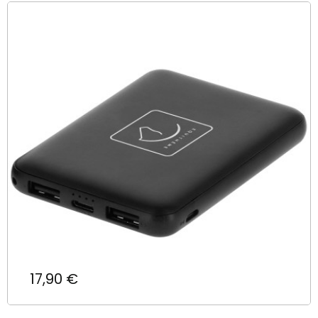
Prix
17,90 €