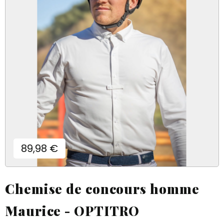
Prix
89,98 €
Chemise de concours homme
Maurice - OPTITRO