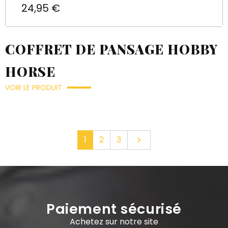
Prix
24,95 €
COFFRET DE PANSAGE HOBBY
HORSE
VOIR LE PRODUIT
Suivant
1
2
3

Paiement sécurisé
Achetez sur notre site