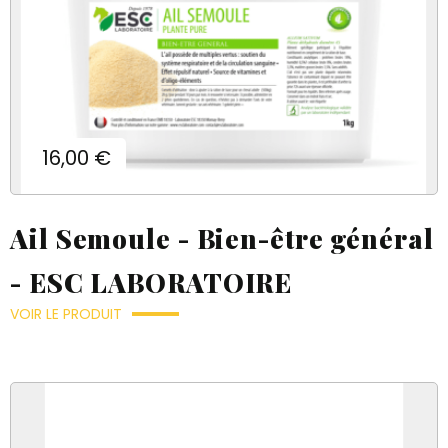
Prix
16,00 €
Ail Semoule - Bien-être général
- ESC LABORATOIRE
VOIR LE PRODUIT