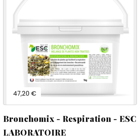
Prix
47,20 €
Bronchomix - Respiration - ESC
LABORATOIRE