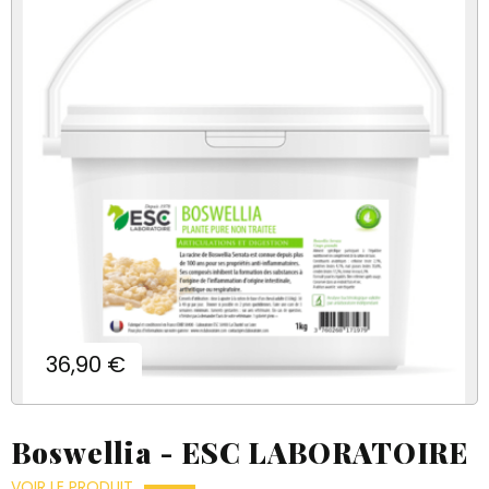
Prix
36,90 €
Boswellia - ESC LABORATOIRE
VOIR LE PRODUIT