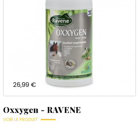
Prix
26,99 €
Oxxygen - RAVENE
VOIR LE PRODUIT