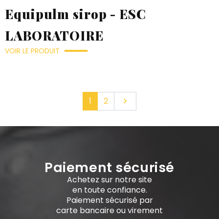
Equipulm sirop - ESC
LABORATOIRE
VOIR LE PRODUIT
Suivant
1
2

Paiement sécurisé
Achetez sur notre site
en toute confiance.
Paiement sécurisé par
carte bancaire ou virement