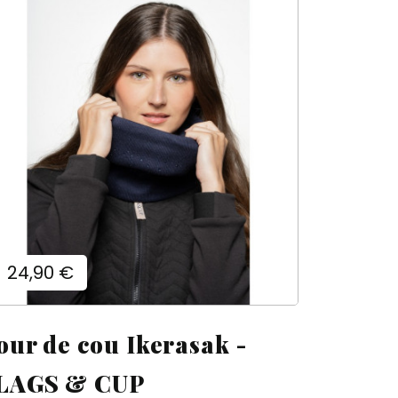
)
ste
Prix
24,90 €
our de cou Ikerasak -
LAGS & CUP