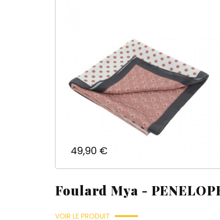
d'e
Prix
49,90 €
Foulard Mya - PENELOP
VOIR LE PRODUIT