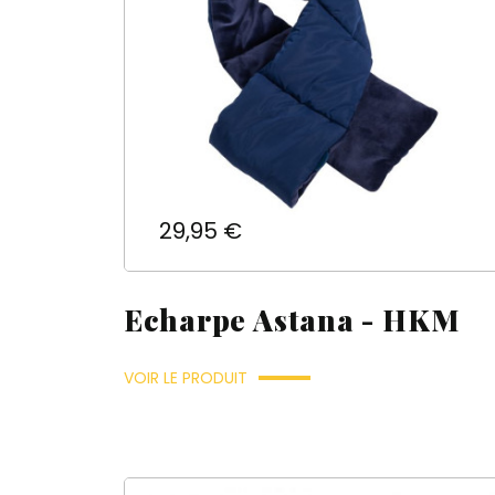
Prix
29,95 €
Echarpe Astana - HKM
VOIR LE PRODUIT
(
((
C
A
((
((
Vo