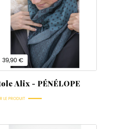
Prix
39,90 €
tole Alix - PÉNÉLOPE
R LE PRODUIT
×
×
×
×