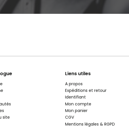
logue
Liens utiles
e
A propos
e
Expéditions et retour
Identifiant
autés
Mon compte
es
Mon panier
u site
CGV
Mentions légales & RGPD