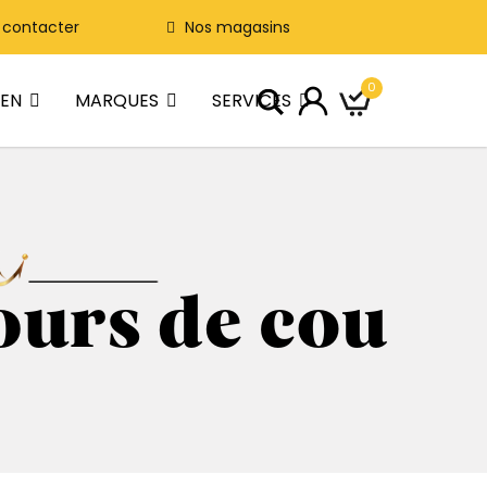
 contacter
Nos magasins
0
IEN
MARQUES
SERVICES