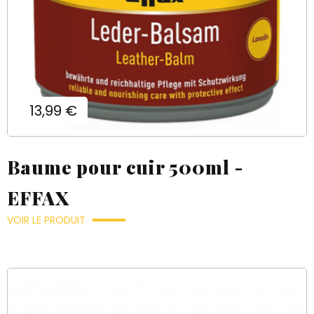
Prix
13,99 €
Baume pour cuir 500ml -
EFFAX
VOIR LE PRODUIT