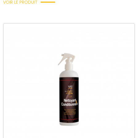
VOIR LE PRODUIT
×
×
((title))
×
Connexion
((modalTitle))