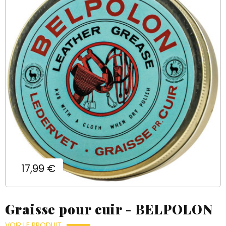
Prix
17,99 €
Graisse pour cuir - BELPOLON
VOIR LE PRODUIT