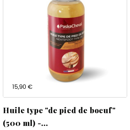
Prix
15,90 €
Huile type "de pied de boeuf"
(500 ml) -...