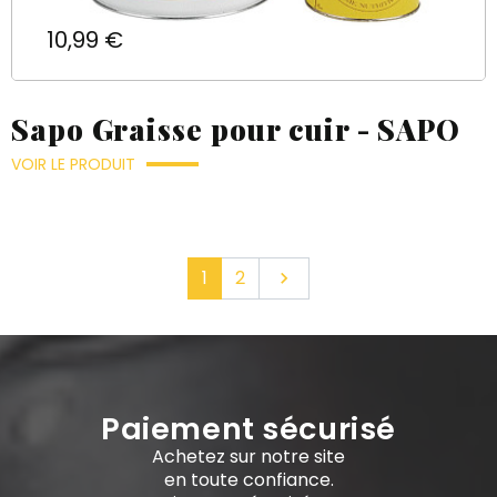
Prix
10,99 €
Sapo Graisse pour cuir - SAPO
VOIR LE PRODUIT
Suivant
1
2

Paiement sécurisé
Achetez sur notre site
en toute confiance.