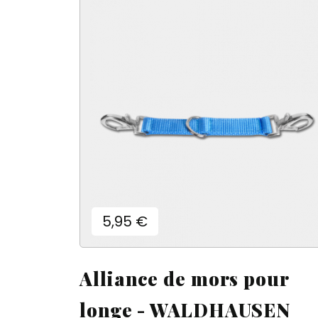
Prix
5,95 €
(
((
C
Alliance de mors pour
A
((
((
Vo
d'e
longe - WALDHAUSEN