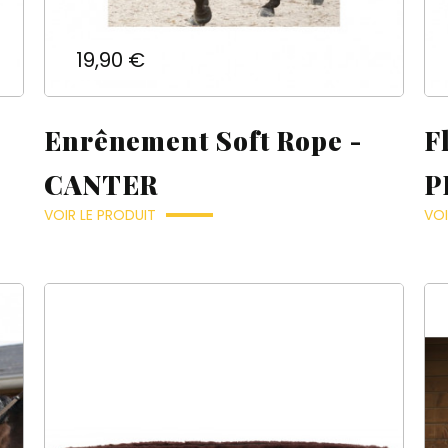
Prix
19,90 €
Enrênement Soft Rope -
F
CANTER
P
VOIR LE PRODUIT
VOI