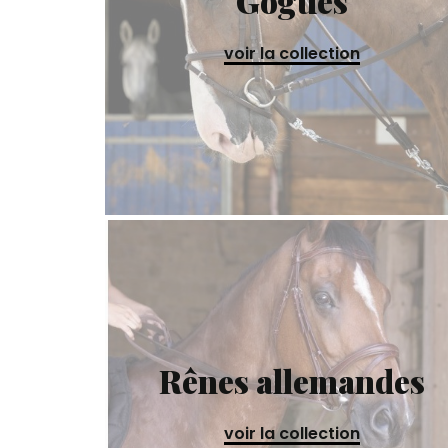
Gogues
voir la collection
Rênes allemandes
voir la collection