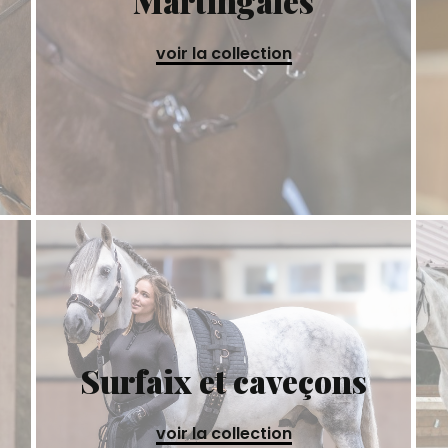
Martingales
voir la collection
Surfaix et caveçons
voir la collection