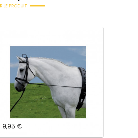
)
R LE PRODUIT
ste
Prix
9,95 €