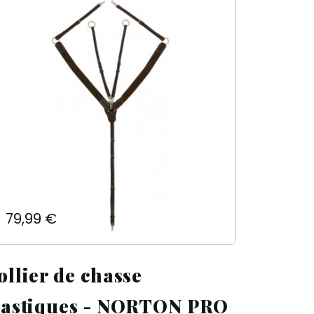
Prix
79,99 €
×
×
×
×
ollier de chasse
lastiques - NORTON PRO