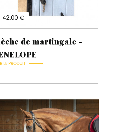
Prix
42,00 €
lèche de martingale -
ENELOPE
R LE PRODUIT