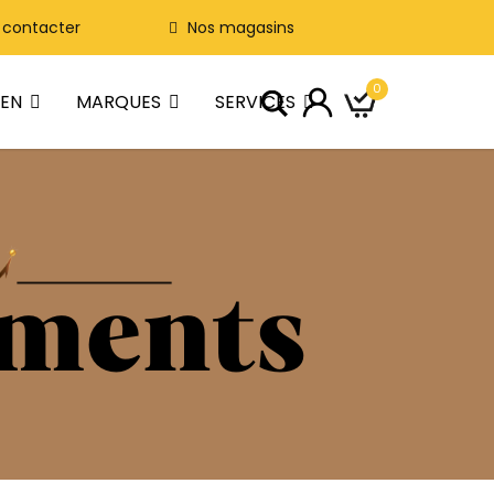
 contacter
Nos magasins
0
IEN
MARQUES
SERVICES