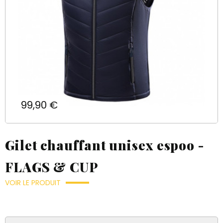
Prix
99,90 €
Gilet chauffant unisex espoo -
FLAGS & CUP
VOIR LE PRODUIT
×
×
((title))
×
Connexion
((modalTitle))