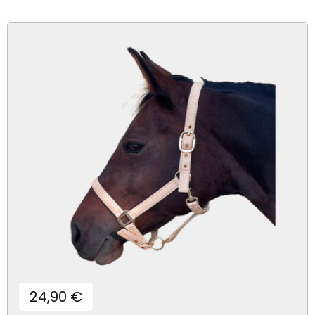
Prix
24,90 €