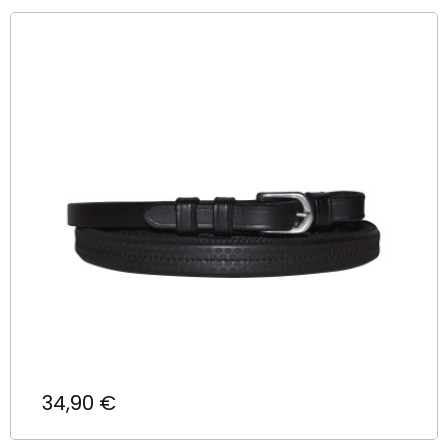
Prix
34,90 €