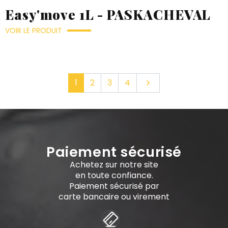
Easy'move 1L - PASKACHEVAL
VOIR LE PRODUIT
Suivant
1
2
3
4

Paiement sécurisé
Achetez sur notre site
en toute confiance.
Paiement sécurisé par
carte bancaire ou virement