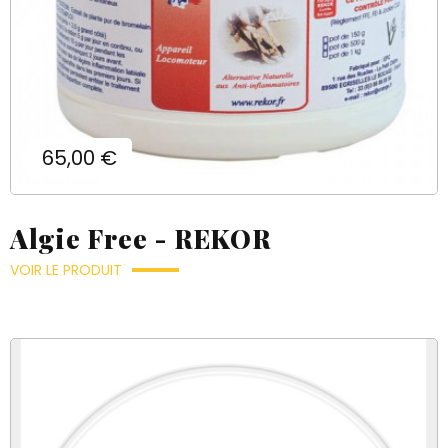
Prix
65,00 €
Algie Free - REKOR
VOIR LE PRODUIT