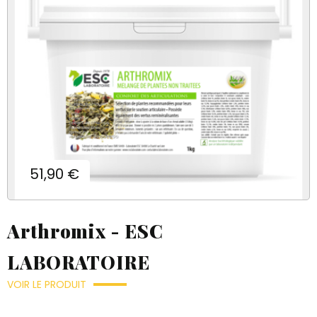
Prix
51,90 €
Arthromix - ESC
LABORATOIRE
VOIR LE PRODUIT