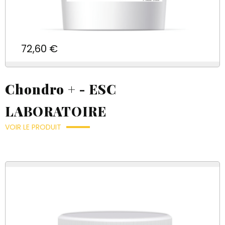
Prix
72,60 €
Chondro + - ESC
LABORATOIRE
VOIR LE PRODUIT