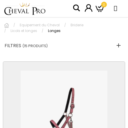
0
Equipement du Cheval
Briderie
Licols et longes
Longes
FILTRES
(15 PRODUITS)