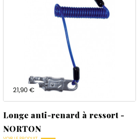
Prix
21,90 €
Longe anti-renard à ressort -
NORTON
VOIR LE PRODUIT