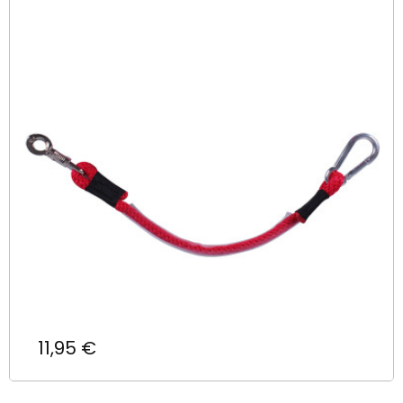
Prix
11,95 €