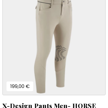
Prix
199,00 €
X-Design Pants Men- HORSE