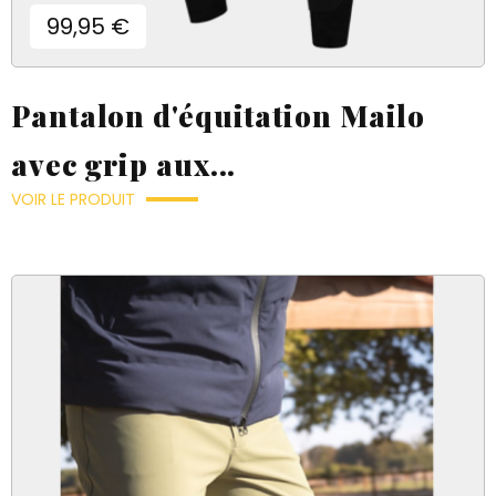
Prix
99,95 €
Pantalon d'équitation Mailo
avec grip aux...
VOIR LE PRODUIT