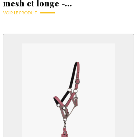
mesh et longe -...
VOIR LE PRODUIT
Créer une nouvelle liste
((modalDeleteText))
add_circle_outline
((loginText))
((createText))
((cancelText))
((cancelText))
((cancelText))