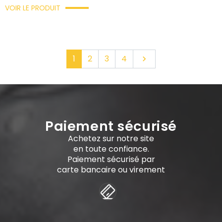
VOIR LE PRODUIT
Suivant
1
2
3
4

Paiement sécurisé
Achetez sur notre site
en toute confiance.
Paiement sécurisé par
carte bancaire ou virement