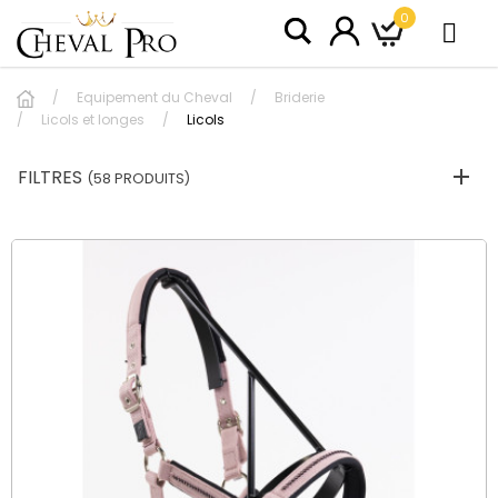
0
Equipement du Cheval
Briderie
Licols et longes
Licols
FILTRES
(58 PRODUITS)