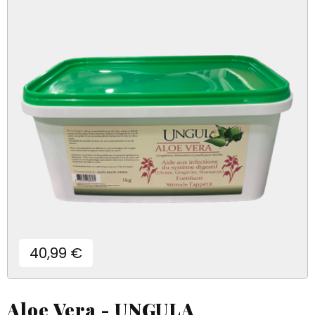
Prix
40,99 €
Aloe Vera - UNGULA