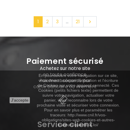
Suivant
1
2
3
…
21

Paiement sécurisé
Achetez sur notre site
en toute confiance.
En poursuivant votre navigation sur ce site,
Paiement sécurisé par
vous devez accepter l’utilisation et l'écriture
de Cookies sur votre appareil connecté. Ces
carte bancaire ou virement
Cookies (petits fichiers texte) permettent de
suivre votre navigation, actualiser votre
J'accepte
panier, vous reconnaitre lors de votre
prochaine visite et sécuriser votre connexion.
Pour en savoir plus et paramétrer les
traceurs: http://www.cnil.fr/vos-
obligations/sites-web-cookies-et-autres-
Service client
traceurs/que-dit-la-loi/