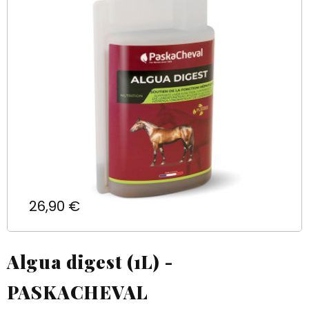
Prix
26,90 €
Algua digest (1L) -
PASKACHEVAL