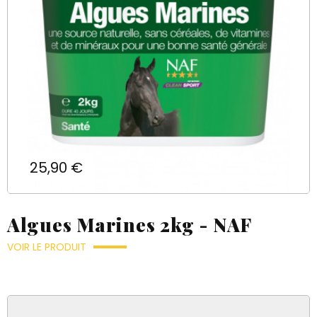
Prix
25,90 €
Algues Marines 2kg - NAF
VOIR LE PRODUIT