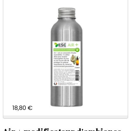
Prix
18,80 €