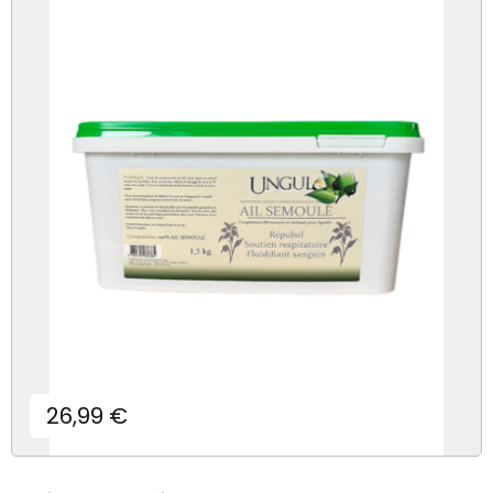
Prix
26,99 €