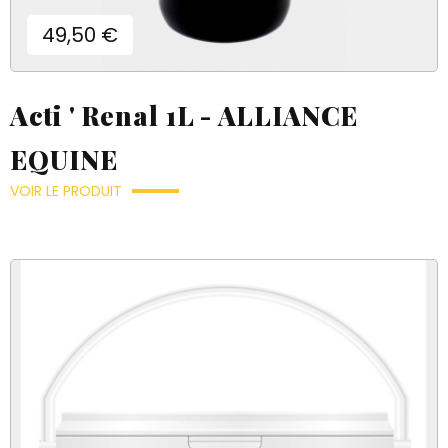
Prix
Créer une nouvelle liste
49,50 €
((modalDeleteText))
add_circle_outline
((loginText))
((createText))
((cancelText))
((cancelText))
((cancelText))
Acti ' Renal 1L - ALLIANCE
EQUINE
VOIR LE PRODUIT