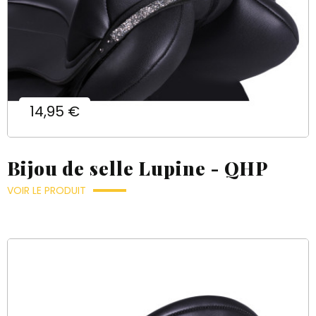
Prix
14,95 €
Bijou de selle Lupine - QHP
VOIR LE PRODUIT