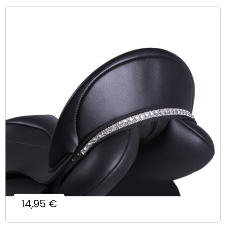
Prix
14,95 €