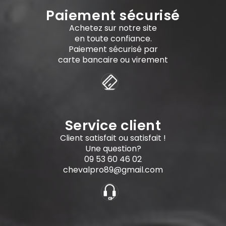
Paiement sécurisé
Achetez sur notre site
en toute confiance.
Paiement sécurisé par
carte bancaire ou virement
×
×
((title))
Service client
×
Connexion
((modalTitle))
Client satisfait ou satisfait !
×
Une question?
((label))
Ajouter à ma liste d'envies
Vous devez être connecté pour ajouter des produits
09 53 60 46 02
((confirmMessage))
à votre liste d'envies.
chevalpro89@gmail.com
Créer une nouvelle liste
((modalDeleteText))
add_circle_outline
((loginText))
((createText))
((cancelText))