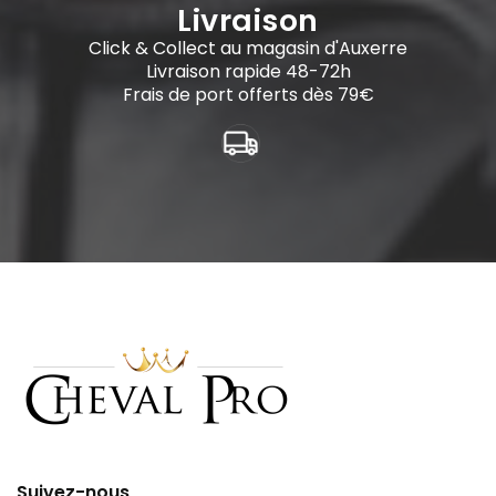
((cancelText))
((cancelText))
Livraison
Click & Collect au magasin d'Auxerre
Livraison rapide 48-72h
Frais de port offerts dès 79€
Suivez-nous