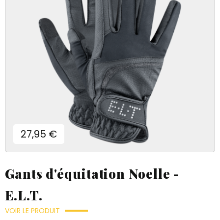
Prix
27,95 €
Gants d'équitation Noelle -
E.L.T.
VOIR LE PRODUIT