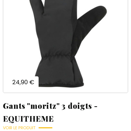
Prix
24,90 €
Gants "moritz" 3 doigts -
EQUITHEME
VOIR LE PRODUIT