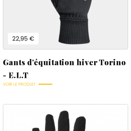
Prix
22,95 €
Gants d'équitation hiver Torino
- E.L.T
VOIR LE PRODUIT