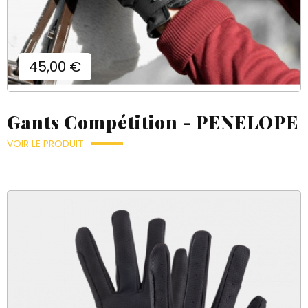
Prix
45,00 €
Gants Compétition - PENELOPE
VOIR LE PRODUIT