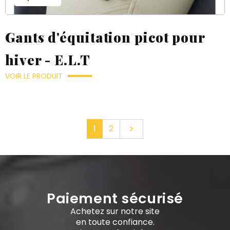
Gants d'équitation picot pour
hiver - E.L.T
VOIR LE PRODUIT
Suivant
1
2

Paiement sécurisé
Achetez sur notre site
en toute confiance.