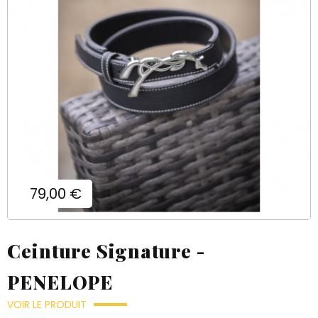
Prix
79,00 €
Ceinture Signature -
PENELOPE
VOIR LE PRODUIT