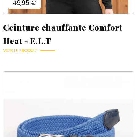
Prix
49,95 €
Ceinture chauffante Comfort
Heat - E.L.T
VOIR LE PRODUIT