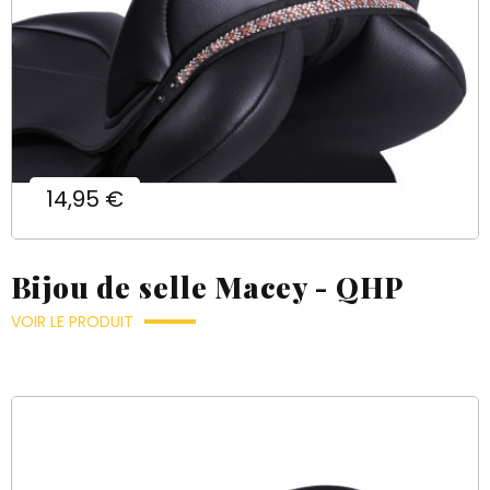
Prix
14,95 €
Bijou de selle Macey - QHP
VOIR LE PRODUIT