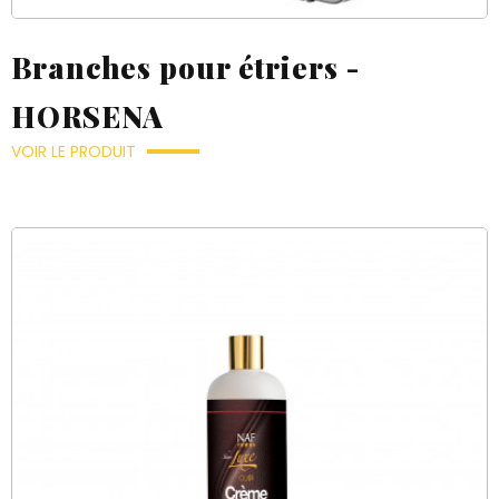
Créer une nouvelle liste
((modalDeleteText))
add_circle_outline
((loginText))
((createText))
((cancelText))
((cancelText))
Branches pour étriers -
((cancelText))
HORSENA
VOIR LE PRODUIT