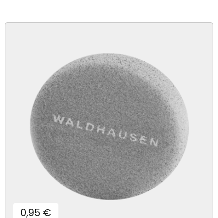
Prix
0,95 €