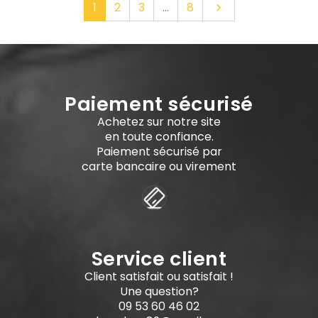
Suivant
1
2
3
…
8

Paiement sécurisé
Achetez sur notre site
en toute confiance.
Paiement sécurisé par
carte bancaire ou virement
Service client
Client satisfait ou satisfait !
Une question?
09 53 60 46 02