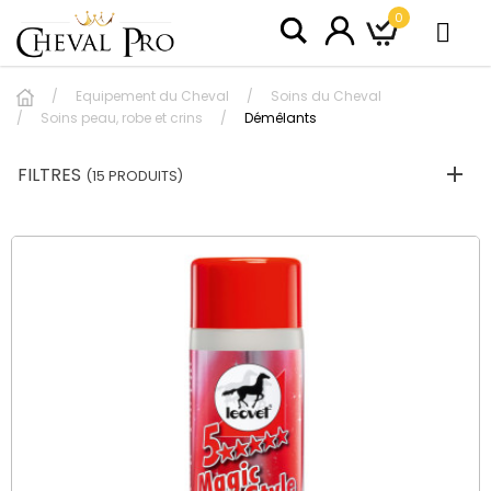
0
Equipement du Cheval
Soins du Cheval
Soins peau, robe et crins
Démêlants
FILTRES
(15 PRODUITS)