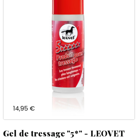
Prix
14,95 €
Gel de tressage "5*" - LEOVET