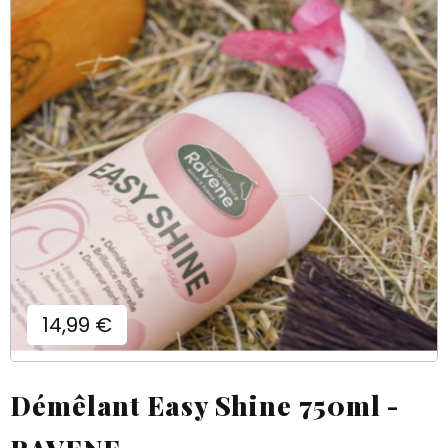
Prix
14,99 €
Démêlant Easy Shine 750ml -