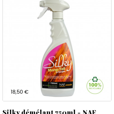
Prix
18,50 €
Silky démélant 750ml - NAF