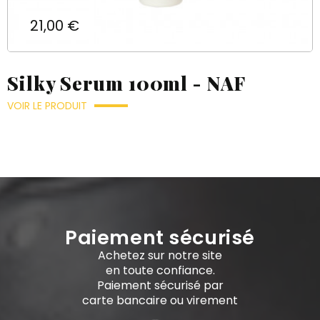
Prix
21,00 €
Silky Serum 100ml - NAF
VOIR LE PRODUIT
Paiement sécurisé
Achetez sur notre site
en toute confiance.
Paiement sécurisé par
carte bancaire ou virement