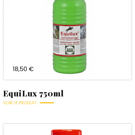
Prix
18,50 €
EquiLux 750ml
VOIR LE PRODUIT